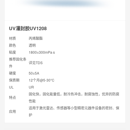
UV灌封胶UV1208
材质
丙烯酸酯
颜色
透明
粘度
1800±300mPa·s
推荐固化条
详见TDS
件
硬度
50±5A
保质期
12个月@5-30℃
UL
UR
固化快，固化能量低，耐冷热冲击，耐腐蚀性，优异的防腐
特点
性能
适用于激光雷达、传感器等小型精密元器件设备的密封、保
应用
护