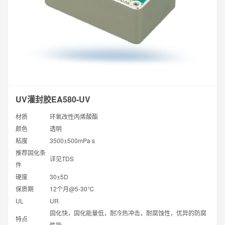
UV灌封胶EA580-UV
材质
环氧改性丙烯酸酯
颜色
透明
粘度
3500±500mPa·s
推荐固化条
详见TDS
件
硬度
30±5D
保质期
12个月@5-30℃
UL
UR
固化快，固化能量低，耐冷热冲击，耐腐蚀性，优异的防腐
特点
性能