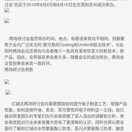
讨会”先后于2018年8月8日和8月15日在东莞和苏州成功举办。
两场研讨会虽然举办时间、地点、和邀请来宾均不相同，但都聚
焦于业内广泛关注的“更可靠的Coating和Underfill前沿技术”，与此
同时两场会议还将向与会者推介一些具有革命性意义的新技术、新
产品，因此，业界报名参会者众多，随着会议的成功举办，两场会
议受到参会来宾一致好评。
两场研讨会剪影
亿铖达两场研讨会均紧密围绕如何提升电子制造工艺、增强产品
性能，如何选择环保、安全、高可靠性的电子材料这一主线。由亿
铖达研发团队的专家们向与会来宾做了深入浅出的讲解和分析，参
会来宾既对行业未来发展大势有了更清晰的认识，同时也得以更全
面的了解如亿铖达水性聚氨酯三防漆、高闪点聚氨酯三防漆、触变